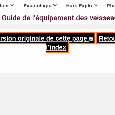
tion
Exobiologie
Hors Explo
Ph
Guide de l’équipement des vaisseau
>
Distant Worlds
rsion originale de cette page
Reto
l’index