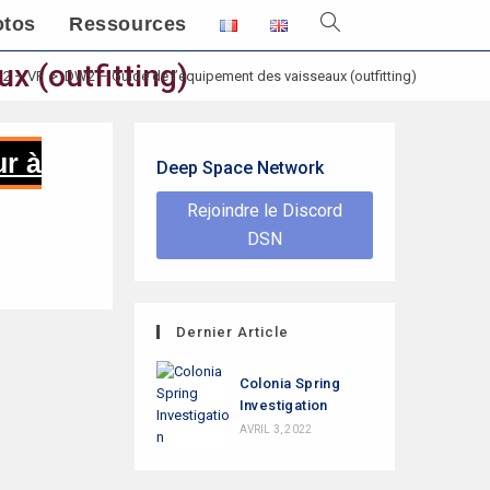
otos
Ressources
Toggle
website
x (outfitting)
 2 – VF
>
DW2 – Guide de l’équipement des vaisseaux (outfitting)
search
ur à
Deep Space Network
Rejoindre le Discord
DSN
Dernier Article
Colonia Spring
Investigation
AVRIL 3, 2022