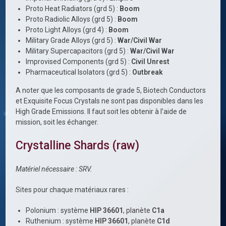
Proto Heat Radiators (grd 5) :
Boom
Proto Radiolic Alloys (grd 5) :
Boom
Proto Light Alloys (grd 4) :
Boom
Military Grade Alloys (grd 5) :
War/Civil War
Military Supercapacitors (grd 5) :
War/Civil War
Improvised Components (grd 5) :
Civil Unrest
Pharmaceutical Isolators (grd 5) :
Outbreak
A noter que les composants de grade 5, Biotech Conductors
et Exquisite Focus Crystals ne sont pas disponibles dans les
High Grade Emissions. Il faut soit les obtenir à l’aide de
mission, soit les échanger.
Crystalline Shards (raw)
Matériel nécessaire : SRV.
Sites pour chaque matériaux rares :
Polonium : système
HIP 36601
, planète
C1a
Ruthenium : système
HIP 36601
, planète
C1d