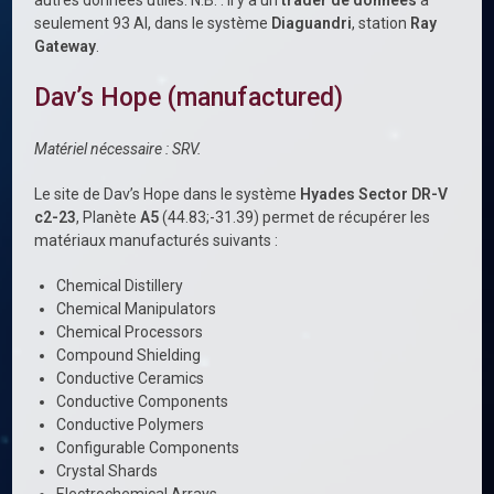
autres données utiles. N.B. : Il y a un
trader de données
à
seulement 93 Al, dans le système
Diaguandri
, station
Ray
Gateway
.
Dav’s Hope (manufactured)
Matériel nécessaire : SRV.
Le site de Dav’s Hope dans le système
Hyades Sector DR-V
c2-23
, Planète
A5
(44.83;-31.39) permet de récupérer les
matériaux manufacturés suivants :
Chemical Distillery
Chemical Manipulators
Chemical Processors
Compound Shielding
Conductive Ceramics
Conductive Components
Conductive Polymers
Configurable Components
Crystal Shards