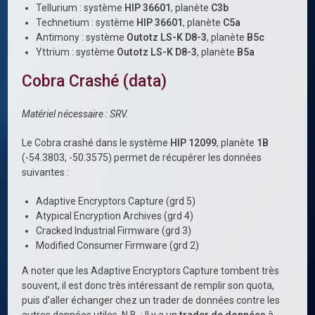
Tellurium : système
HIP 36601
, planète
C3b
Technetium : système
HIP 36601
, planète
C5a
Antimony : système
Outotz LS-K D8-3
, planète
B5c
Yttrium : système
Outotz LS-K D8-3
, planète
B5a
Cobra Crashé (data)
Matériel nécessaire : SRV.
Le Cobra crashé dans le système
HIP 12099
, planète
1B
(-54.3803, -50.3575) permet de récupérer les données
suivantes :
Adaptive Encryptors Capture (grd 5)
Atypical Encryption Archives (grd 4)
Cracked Industrial Firmware (grd 3)
Modified Consumer Firmware (grd 2)
A noter que les Adaptive Encryptors Capture tombent très
souvent, il est donc très intéressant de remplir son quota,
puis d’aller échanger chez un trader de données contre les