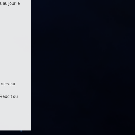
 au jour le
e serveur
 Reddit ou