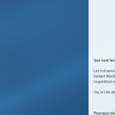
Que sont les
Les mécanicie
Distant World
l’expédition 
Oui, le rôle 
Pourquoi des