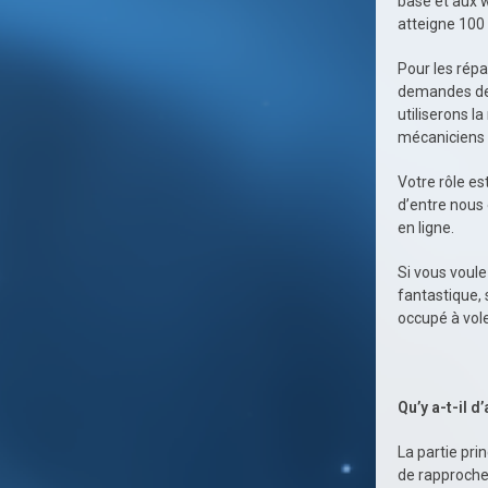
base et aux 
atteigne 100 
Pour les répa
demandes de 
utiliserons l
mécaniciens 
Votre rôle e
d’entre nous 
en ligne.
Si vous voule
fantastique, 
occupé à vole
Qu’y a-t-il d
La partie pri
de rapproche