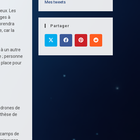
Mes tweets
eux. Les
ages à
 prendra
Partager
, car la
 à un autre
e ; personne
 place pour
e drones de
nthèse de
x camps de