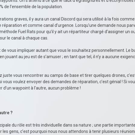
waypoints. On s’attend à ce que le taux d’égratignures et d’ecchymose
% de l’ensemble de la population.
rations graves, il y aura un canal Discord qui sera utilisé à la fois comm
réparation et comme canal d’urgence. Lorsqu’une demande nous parv
a méthode Fuel Rats pour qu’il y ait un répartiteur chargé d’assigner un o
sur le canal à chaque cas.
st de vous impliquer autant que vous le souhaitez personnellement. Le 
en jouant au jeu est de s’amuser ; en tant que tel, il n’y a aucune exige
z juste vous rencontrer au camps de base et tirer quelques drones, c’es
si vous voulez envoyer des demandes de réparation, c’est génial ! Si vou
r d’un waypoint à l’autre, aucun problème !
’autre ?
ncipale du rôle est très individuelle dans sa nature ; une partie importan
r les gens, c’est pourquoi nous nous attendons à tenir plusieurs réunio