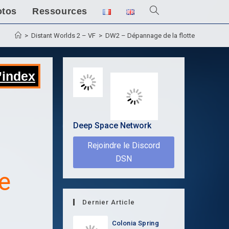
otos
Ressources
Toggle
website
>
Distant Worlds 2 – VF
>
DW2 – Dépannage de la flotte
search
’index
Deep Space Network
Rejoindre le Discord
DSN
e
Dernier Article
Colonia Spring