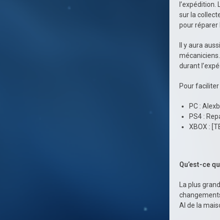
l’expédition.
sur la colle
pour réparer 
Il y aura aus
mécaniciens. 
durant l’expé
Pour faciliter
PC : Alexb
PS4 : Rep
XBOX : [T
Qu’est-ce qu
La plus grand
changements m
Al de la mais