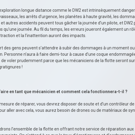
exploration longue distance comme le DW2 est intrinsèquement danger
 vaisseaux, les arrêts d’urgence, les planètes à haute gravité, les domm
e et autres accidents peuvent tous gâcher la journée d’un pilote, et DW2
 qu’une journée. Au fil du temps, les erreurs joueront également un rôle
straction et la l’inattention auront des impacts.
part des gens peuvent s’attendre à subir des dommages à un moment ou
ion. Personne n’aura à faire demi-tour à cause d’une coque endommagé
n de voler prudemment parce que les mécaniciens de la flotte seront sur
gratignures !
faire en tant que mécanicien et comment cela fonctionnera-t-il ?
 mesure de réparer, vous devrez disposer de soute et d’un contrôleur d
Pour aller avec cela, vous aurez besoin de drones ou de matériaux de sy
drons l’ensemble de la flotte en offrant notre service de réparation au