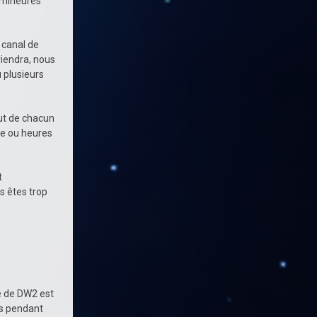
s mineures
e canal de
iendra, nous
u plusieurs
but de chacun
nce ou heures
t
s êtes trop
te de DW2 est
ns pendant