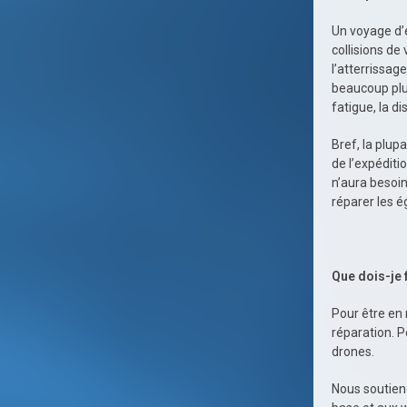
Un voyage d’
collisions de
l’atterrissag
beaucoup plus
fatigue, la di
Bref, la plu
de l’expédit
n’aura besoi
réparer les é
Que dois-je 
Pour être en
réparation. 
drones.
Nous soutien