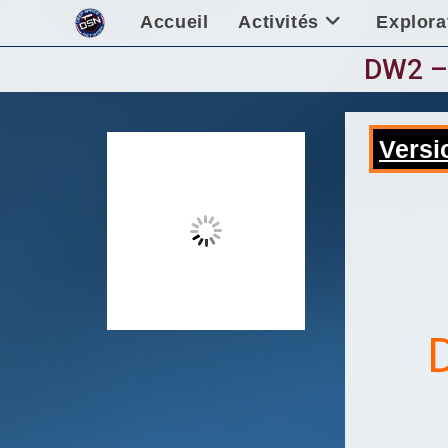
Skip
Accueil
Activités
Explora
to
content
DW2 – 
Versi