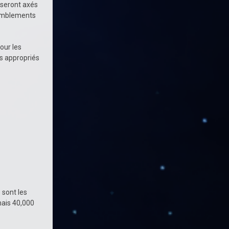
x seront axés
ssemblements
our les
ts appropriés
 sont les
mais 40,000