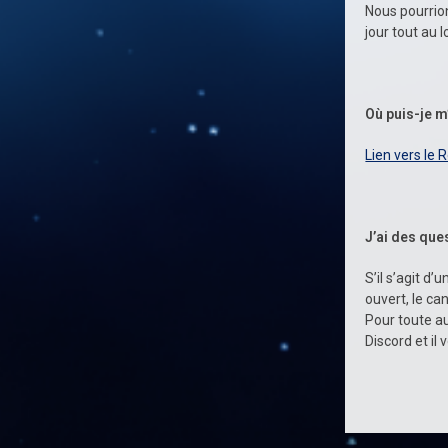
Nous pourrio
jour tout au l
Où puis-je m
Lien vers le 
J’ai des que
S’il s’agit d
ouvert, le ca
Pour toute a
Discord et il