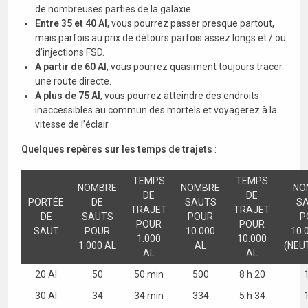
de nombreuses parties de la galaxie.
Entre 35 et 40 Al
, vous pourrez passer presque partout,
mais parfois au prix de détours parfois assez longs et / ou
d’injections FSD.
A partir de 60 Al
, vous pourrez quasiment toujours tracer
une route directe.
A plus de 75 Al
, vous pourrez atteindre des endroits
inaccessibles au commun des mortels et voyagerez à la
vitesse de l’éclair.
Quelques repères sur les temps de trajets
:
TEMPS
TEMPS
NOMBRE
NOMBRE
NO
DE
DE
PORTÉE
DE
SAUTS
S
TRAJET
TRAJET
DE
SAUTS
POUR
P
POUR
POUR
SAUT
POUR
10.000
10.
1.000
10.000
1.000 AL
AL
(NEU
AL
AL
20 Al
50
50 min
500
8 h 20
30 Al
34
34 min
334
5 h 34