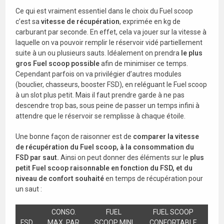
Ce qui est vraiment essentiel dans le choix du Fuel scoop
c’est sa
vitesse de récupération
, exprimée en kg de
carburant par seconde. En effet, cela va jouer sur la vitesse à
laquelle on va pouvoir remplir le réservoir vidé partiellement
suite à un ou plusieurs sauts. Idéalement on prendra
le plus
gros Fuel scoop possible
afin de minimiser ce temps.
Cependant parfois on va privilégier d’autres modules
(bouclier, chasseurs, booster FSD), en reléguant le Fuel scoop
à un slot plus petit. Mais il faut prendre garde à ne pas
descendre trop bas, sous peine de passer un temps infini à
attendre que le réservoir se remplisse à chaque étoile.
Une bonne façon de raisonner est de
comparer la vitesse
de récupération du Fuel scoop, à la consommation du
FSD par saut.
Ainsi on peut donner des éléments sur le
plus
petit Fuel scoop raisonnable en fonction du FSD, et du
niveau de confort souhaité
en temps de récupération pour
un saut :
CONSO.
FUEL
FUEL SCOOP
FSD
MAX. PAR
SCOOP MINI
CONFORTABLE