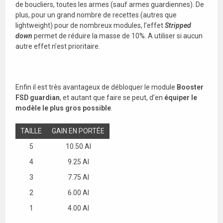
de boucliers, toutes les armes (sauf armes guardiennes). De
plus, pour un grand nombre de recettes (autres que
lightweight) pour de nombreux modules, l’effet
Stripped
down
permet de réduire la masse de 10%. A utiliser si aucun
autre effet n’est prioritaire.
Enfin il est très avantageux de débloquer le module
Booster
FSD guardian
, et autant que faire se peut, d’en
équiper le
modèle le plus gros possible
.
TAILLE
GAIN EN PORTÉE
5
10.50 Al
4
9.25 Al
3
7.75 Al
2
6.00 Al
1
4.00 Al