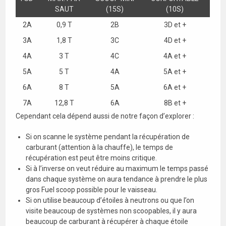
SAUT
(15S)
(10S)
2A
0,9 T
2B
3D et +
3A
1,8 T
3C
4D et +
4A
3 T
4C
4A et +
5A
5 T
4A
5A et +
6A
8 T
5A
6A et +
7A
12,8 T
6A
8B et +
Cependant cela dépend aussi de notre façon d’explorer :
Si on scanne le système pendant la récupération de
carburant (attention à la chauffe), le temps de
récupération est peut être moins critique.
Si à l’inverse on veut réduire au maximum le temps passé
dans chaque système on aura tendance à prendre le plus
gros Fuel scoop possible pour le vaisseau.
Si on utilise beaucoup d’étoiles à neutrons ou que l’on
visite beaucoup de systèmes non scoopables, il y aura
beaucoup de carburant à récupérer à chaque étoile