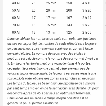
40 Al
25
25 min
250
4 h 10
50 Al
20
20 min
200
3 h 20
60 Al
17
17 min
167
2 h 47
70 Al
15
15 min
143
2 h 23
80 Al
13
13 min
125
2 h 05
Dans ce tableau, les nombres de sauts sont optimaux (distance
divisée par la portée). Le nombre de sauts effectif sera toujours
un peu supérieur, voire nettement supérieur en zones à faible
densité d’étoiles. Le nombre de sauts avec des étoiles à
neutrons est calculé comme le nombre de saut normal divisé par
3. En théorie les étoiles neutrons multiplient pas 4 la portée,
cependant leur répartition ne permet généralement pas de
valoriser la portée maximale. Le facteur 3 est assez réaliste une
fois le pilote rodé, et dans des zones assez riches en neutrons.
Les temps du tableau se basent sur une hypothèse de 1 minute
par saut, temps moyen en ne faisant aucun scan détaillé. On peut
descendre à près de 45 s par saut en optimisant fortement.
Dans le cas des neutrons le temps moyen constaté est en
général un peu supérieur à la minute.