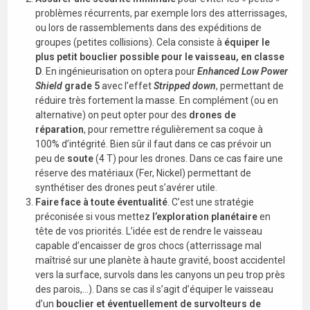
problèmes récurrents, par exemple lors des atterrissages,
ou lors de rassemblements dans des expéditions de
groupes (petites collisions). Cela consiste à
équiper le
plus petit bouclier possible pour le vaisseau, en classe
D
. En ingénieurisation on optera pour
Enhanced Low Power
Shield
grade 5
avec l’effet
Stripped down
, permettant de
réduire très fortement la masse. En complément (ou en
alternative) on peut opter pour des
drones de
réparation
, pour remettre régulièrement sa coque à
100% d’intégrité. Bien sûr il faut dans ce cas prévoir un
peu de
soute
(4 T) pour les drones. Dans ce cas faire une
réserve des matériaux (Fer, Nickel) permettant de
synthétiser des drones peut s’avérer utile.
Faire face à toute éventualité
. C’est une stratégie
préconisée si vous mettez
l’exploration planétaire
en
tête de vos priorités. L’idée est de rendre le vaisseau
capable d’encaisser de gros chocs (atterrissage mal
maîtrisé sur une planète à haute gravité, boost accidentel
vers la surface, survols dans les canyons un peu trop près
des parois,…). Dans se cas il s’agit d’équiper le vaisseau
d’un
bouclier et éventuellement de survolteurs de