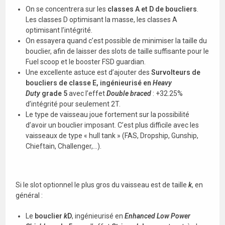
On se concentrera sur les
classes A et D de boucliers
.
Les classes D optimisant la masse, les classes A
optimisant l’intégrité.
On essayera quand c’est possible de minimiser la taille du
bouclier, afin de laisser des slots de taille suffisante pour le
Fuel scoop et le booster FSD guardian.
Une excellente astuce est d’ajouter des
Survolteurs de
boucliers de classe E, ingénieurisé en
Heavy
Duty
grade 5
avec l’effet
Double braced
: +32.25%
d’intégrité pour seulement 2T.
Le type de vaisseau joue fortement sur la possibilité
d’avoir un bouclier imposant. C’est plus difficile avec les
vaisseaux de type « hull tank » (FAS, Dropship, Gunship,
Chieftain, Challenger,…).
Si le slot optionnel le plus gros du vaisseau est de taille
k
, en
général :
Le
bouclier
k
D
, ingénieurisé en
Enhanced Low Power