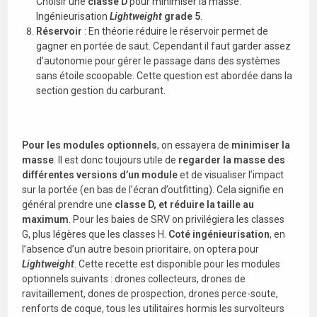
Choisir une
classe D
pour minimiser la masse.
Ingénieurisation
Lightweight
grade 5
.
Réservoir
: En théorie réduire le réservoir permet de
gagner en portée de saut. Cependant il faut garder assez
d’autonomie pour gérer le passage dans des systèmes
sans étoile scoopable. Cette question est abordée dans la
section gestion du carburant.
Pour les modules optionnels
, on essayera de
minimiser la
masse
. Il est donc toujours utile de
regarder la masse des
différentes versions d’un module
et de visualiser l’impact
sur la portée (en bas de l’écran d’outfitting). Cela signifie en
général prendre une
classe D, et réduire la taille au
maximum
. Pour les baies de SRV on privilégiera les classes
G, plus légères que les classes H.
Coté ingénieurisation
, en
l’absence d’un autre besoin prioritaire, on optera pour
Lightweight
. Cette recette est disponible pour les modules
optionnels suivants : drones collecteurs, drones de
ravitaillement, dones de prospection, drones perce-soute,
renforts de coque, tous les utilitaires hormis les survolteurs