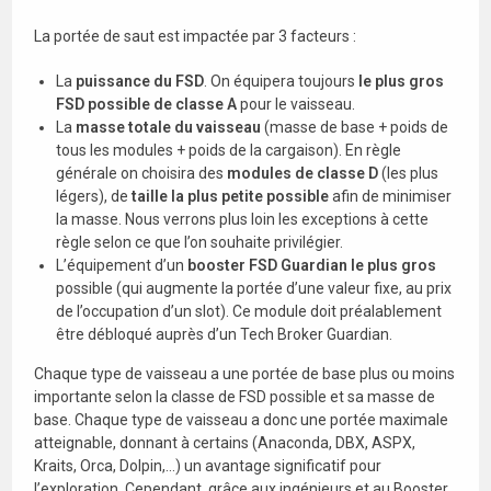
La portée de saut est impactée par 3 facteurs :
La
puissance du FSD
. On équipera toujours
le plus gros
FSD
possible
de classe A
pour le vaisseau.
La
masse totale du vaisseau
(masse de base + poids de
tous les modules + poids de la cargaison). En règle
générale on choisira des
modules de classe D
(les plus
légers), de
taille la plus petite possible
afin de minimiser
la masse. Nous verrons plus loin les exceptions à cette
règle selon ce que l’on souhaite privilégier.
L’équipement d’un
booster FSD Guardian
le plus gros
possible (qui augmente la portée d’une valeur fixe, au prix
de l’occupation d’un slot). Ce module doit préalablement
être débloqué auprès d’un Tech Broker Guardian.
Chaque type de vaisseau a une portée de base plus ou moins
importante selon la classe de FSD possible et sa masse de
base. Chaque type de vaisseau a donc une portée maximale
atteignable, donnant à certains (Anaconda, DBX, ASPX,
Kraits, Orca, Dolpin,…) un avantage significatif pour
l’exploration. Cependant, grâce aux ingénieurs et au Booster