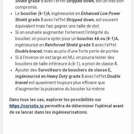
Shield
grade 5
avec l’effet
Stripped
down
, est un très bon
compromis.
Le
bouclier
(k-1)
A
, ingénieurisé en
Enhanced Low Power
Shield
grade 5
avec l’effet
Stripped
down
, est souvent
équivalent mais fais gagner une taille de slot.
Si on souhaite augmenter fortement l’intégrité du
bouclier, on pourra opter pour un
bouclier
k
A ou
(k-1)
A
,
ingénieurisé en
Reinforced Shield
grade 5
avec l’effet
Double braced
, mais au prix d’une forte perte de portée.
Si à l’inverse on est large en MJ, on pourra tester des
boucliers de taille inférieure à
(k-1),
a priori de classe A.
Ajouter des
Survolteurs de boucliers de classe E,
ingénieurisé en
Heavy Duty
grade 5
avec l’effet
Double
braced
est quasiment toujours plus efficace que
d’augmenter la puissance du bouclier lui-même.
Dans tous les cas, explorer les possibilités sur
https://coriolis.io
permettra de déterminer l’optimal avant
de se lancer dans les ingénieurisations.