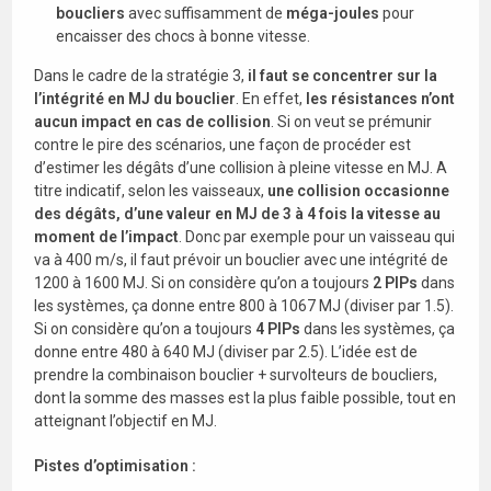
boucliers
avec suffisamment de
méga-joules
pour
encaisser des chocs à bonne vitesse.
Dans le cadre de la stratégie 3,
il faut se concentrer sur la
l’intégrité en MJ du bouclier
. En effet,
les résistances n’ont
aucun impact en cas de collision
. Si on veut se prémunir
contre le pire des scénarios, une façon de procéder est
d’estimer les dégâts d’une collision à pleine vitesse en MJ. A
titre indicatif, selon les vaisseaux,
une collision occasionne
des dégâts, d’une valeur en MJ de 3 à 4 fois la vitesse au
moment de l’impact
. Donc par exemple pour un vaisseau qui
va à 400 m/s, il faut prévoir un bouclier avec une intégrité de
1200 à 1600 MJ. Si on considère qu’on a toujours
2 PIPs
dans
les systèmes, ça donne entre 800 à 1067 MJ (diviser par 1.5).
Si on considère qu’on a toujours
4 PIPs
dans les systèmes, ça
donne entre 480 à 640 MJ (diviser par 2.5). L’idée est de
prendre la combinaison bouclier + survolteurs de boucliers,
dont la somme des masses est la plus faible possible, tout en
atteignant l’objectif en MJ.
Pistes d’optimisation :